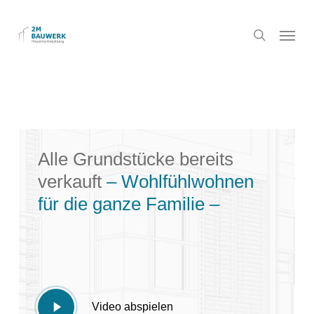
Skip
to
Menu
search
main
content
Alle Grundstücke bereits
verkauft
– Wohlfühlwohnen
für die ganze Familie –
Play
Video abspielen
Video