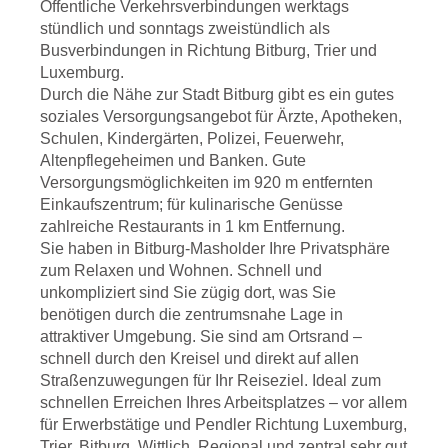
Echternach, Prüm
Öffentliche Verkehrsverbindungen werktags
Grundstück, ebenerdiger
Lage in unmittelbarer Stadtnähe
Anbindung an die
Lage des Grundstücks:
stündlich und sonntags zweistündlich als
Zugang, barrierefreies
Bitburg
Bundesstraßen nach Trier,
Südwestlage; flaches
Busverbindungen in Richtung Bitburg, Trier und
Erdgeschoss
Anbindung:
Sehr gute
Echternach, Prüm
Grundstück, ebenerdiger
Luxemburg.
Erschließung:
voll
Anbindung an die
Lage des Grundstücks:
Zugang, barrierefreies
Durch die Nähe zur Stadt Bitburg gibt es ein gutes
erschlossenes Baugrundstück;
Bundesstraßen nach Trier,
Südwestlage; flaches
Erdgeschoss
soziales Versorgungsangebot für Ärzte, Apotheken,
am Bittenbach 13
Echternach, Prüm
Grundstück, ebenerdiger
Erschließung:
voll
Schulen, Kindergärten, Polizei, Feuerwehr,
Bauweise/Schallschutz:
Lage des Grundstücks:
Zugang, barrierefreies
erschlossenes Baugrundstück;
Altenpflegeheimen und Banken. Gute
Massive Bauweise, erhöhter
Südwestlage; flaches
Erdgeschoss
am Bittenbach 13
Versorgungsmöglichkeiten im 920 m entfernten
Schallschutz, Dachbegrünung
Grundstück, ebenerdiger
Erschließung:
voll
Bauweise/Schallschutz:
Einkaufszentrum; für kulinarische Genüsse
Terrasse:
überdachte,
Zugang, barrierefreies
erschlossenes Baugrundstück;
Massive Bauweise, erhöhter
zahlreiche Restaurants in 1 km Entfernung.
südwestorientierte große
Erdgeschoss
am Bittenbach 13
Schallschutz, Dachbegrünung
Sie haben in Bitburg-Masholder Ihre Privatsphäre
Terrasse (21 m²), private
Erschließung:
voll
Bauweise/Schallschutz:
Terrasse:
überdachte,
zum Relaxen und Wohnen. Schnell und
Rasenfläche ca. 40 m²,
erschlossenes Baugrundstück;
Massive Bauweise, erhöhter
südwestorientierte große
unkompliziert sind Sie zügig dort, was Sie
Garten-/Gerätehaus ca. 6 m²
am Bittenbach 13
Schallschutz, Dachbegrünung
Terrasse (21 m²), private
benötigen durch die zentrumsnahe Lage in
Energieeffizienz:
Bauweise/Schallschutz:
Terrasse:
überdachte,
Rasenfläche ca. 60 m²,
attraktiver Umgebung. Sie sind am Ortsrand –
Niedrigenergiehaus (Standard
Massive Bauweise, erhöhter
südwestorientierte große
Garten-/Gerätehaus ca. 6 m²
schnell durch den Kreisel und direkt auf allen
KfW 55, A+)
Schallschutz, Dachbegrünung
Terrasse (21 m²), private
Energieeffizienz:
Straßenzuwegungen für Ihr Reiseziel. Ideal zum
Dämmung:
sehr gute
Terrasse:
überdachte,
Rasenfläche ca. 60 m²,
Niedrigenergiehaus (Standard
schnellen Erreichen Ihres Arbeitsplatzes – vor allem
Wärmedämmung der
südwestorientierte große
Garten-/Gerätehaus ca. 6 m²
KfW 55, A+)
für Erwerbstätige und Pendler Richtung Luxemburg,
kompletten Gebäudehülle
Terrasse (21 m²), private
Energieeffizienz:
Dämmung:
sehr gute
Trier, Bitburg, Wittlich. Regional und zentral sehr gut