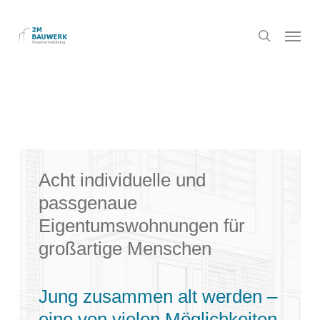
Skip
to
Menu
search
main
content
Acht individuelle und
passgenaue
Eigentumswohnungen für
großartige Menschen
Jung zusammen alt werden –
eine von vielen Möglichkeiten