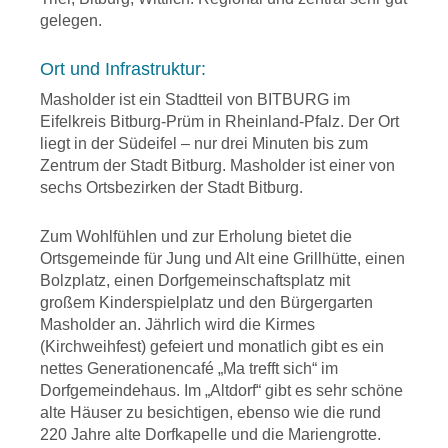
Fenster:
3fach-verglaste
Rasenfläche ca. 83 m²,
Niedrigenergiehaus (Standard
Wärmedämmung der
gelegen.
Kunststofffenster mit erhöhtem
Garten-/Gerätehaus ca. 6 m²
KfW 55, A+)
kompletten Gebäudehülle
Schallschutz
Energieeffizienz:
Dämmung:
sehr gute
Fenster:
3fach-verglaste
Ort und Infrastruktur:
Lüftung:
kontrollierte Be- und
Niedrigenergiehaus (Standard
Wärmedämmung der
Kunststofffenster mit erhöhtem
Entlüftung über zentrales
KfW 55, A+)
Masholder ist ein Stadtteil von BITBURG im
kompletten Gebäudehülle
Schallschutz
Lüftungsgerät je Wohnung mit
Dämmung:
sehr gute
Eifelkreis Bitburg-Prüm in Rheinland-Pfalz. Der Ort
Fenster:
3fach-verglaste
Lüftung:
kontrollierte Be- und
Wärmerückgewinnung
Wärmedämmung der
liegt in der Südeifel – nur drei Minuten bis zum
Kunststofffenster mit erhöhtem
Entlüftung über zentrales
Heizung:
Erzeugung der
kompletten Gebäudehülle
Zentrum der Stadt Bitburg. Masholder ist einer von
Schallschutz
Lüftungsgerät je Wohnung mit
Heizenergie über
Fenster:
3fach-verglaste
sechs Ortsbezirken der Stadt Bitburg.
Lüftung:
kontrollierte Be- und
Wärmerückgewinnung
Luftwärmepumpe,
Kunststofffenster mit erhöhtem
Entlüftung über zentrales
Heizung:
Erzeugung der
Fußbodenheizung
Schallschutz
Lüftungsgerät je Wohnung mit
Zum Wohlfühlen und zur Erholung bietet die
Heizenergie über
Warmwasser:
dezentrale
Lüftung:
kontrollierte Be- und
Wärmerückgewinnung
Ortsgemeinde für Jung und Alt eine Grillhütte, einen
Luftwärmepumpe,
Warmwasserbereitung je
Entlüftung über zentrales
Heizung:
Erzeugung der
Bolzplatz, einen Dorfgemeinschaftsplatz mit
Fußbodenheizung
Wohnung
Lüftungsgerät je Wohnung mit
Heizenergie über
großem Kinderspielplatz und den Bürgergarten
Warmwasser:
dezentrale
Regenwasser:
Regenzisterne;
Wärmerückgewinnung
Luftwärmepumpe,
Masholder an. Jährlich wird die Kirmes
Warmwasserbereitung je
Dachbegrünung mit
Heizung:
Erzeugung der
Fußbodenheizung
(Kirchweihfest) gefeiert und monatlich gibt es ein
Wohnung
ökologischen und
Heizenergie über
Warmwasser:
dezentrale
nettes Generationencafé „Ma trefft sich“ im
Regenwasser:
Regenzisterne;
ökonomischen Vorteilen
Luftwärmepumpe,
Warmwasserbereitung je
Dorfgemeindehaus. Im „Altdorf“ gibt es sehr schöne
Dachbegrünung mit
Energiegewinnung:
passive
Fußbodenheizung
Wohnung
alte Häuser zu besichtigen, ebenso wie die rund
ökologischen und
Solarenergiegewinne durch
Warmwasser:
dezentrale
Regenwasser:
Regenzisterne;
220 Jahre alte Dorfkapelle und die Mariengrotte.
ökonomischen Vorteilen
große südwestseitige Fenster
Warmwasserbereitung je