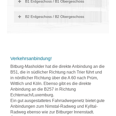
B1 Erdgeschoss / B1 Obergeschoss
B2 Erdgeschoss / B2 Obergeschoss
weitere Dokumente
A1 – Erdgeschosswohnung
weitere Dokumente
Wohnfläche Eigentumswohnung
EG: 83,58 m²
Verkehrsanbindung!
A2 – Erdgeschosswohnung
weitere Dokumente
Wohnfläche Eigentumswohnung
Bitburg-Masholder hat die direkte Anbindung an die
Lage:
Regional bevorzugte
EG:83,10 m²
B51, die in südlicher Richtung nach Trier führt und
Lage in unmittelbarer Stadtnähe
B1 – Erdgeschosswohnung
in nördlicher Richtung über die A 60 nach Prüm,
weitere Dokumente
Bitburg
Wohnfläche Eigentumswohnung EG
Lage:
Regional bevorzugte
Wittlich und Köln. Ebenso gibt es die direkte
Anbindung:
Sehr gute
83,24 m²
Lage in unmittelbarer Stadtnähe
Anbindung an die B257 in Richtung
Haus B2 – Erdgeschosswohnung
Anbindung an die
Bitburg
Echternach/Luxemburg.
Wohnfläche Eigentumswohnung
Bundesstraßen nach Trier,
Lage:
Regional bevorzugte
Anbindung:
Sehr gute
Ein gut ausgestattetes Fahrradwegenetz bietet gute
EG: 83,58 m²
Echternach, Prüm
Lage in unmittelbarer Stadtnähe
Anbindung an die
Anbindungen zum Nimstal-Radweg und Kylltal-
Lage des Grundstücks:
Bitburg
Bundesstraßen nach Trier,
Radweg ebenso wie zur Bitburger Innenstadt.
Südwestlage; flaches
Lage:
Regional bevorzugte
Anbindung:
Sehr gute